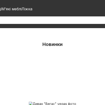
і
М’які меблі
Ліжка
Новинки