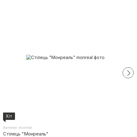
Хіт
Артикул: monreal
Стілець "Монреаль"