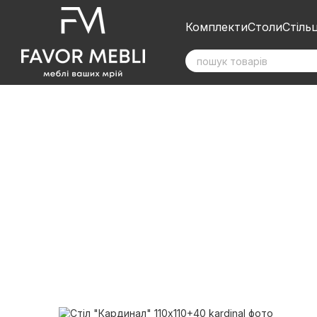
Перейти до основного контенту
Комплекти
Столи
Стільц