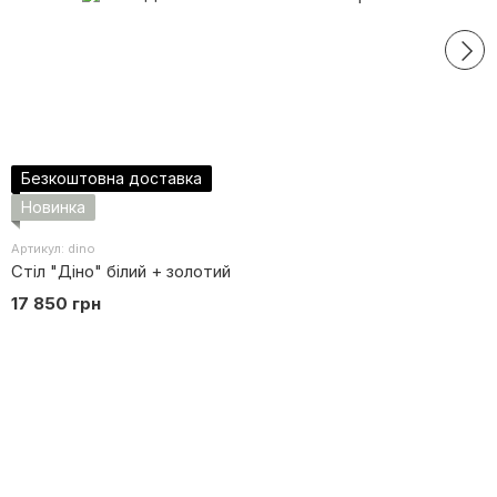
Безкоштовна доставка
Новинка
Артикул: dino
Стіл "Діно" білий + золотий
17 850 грн