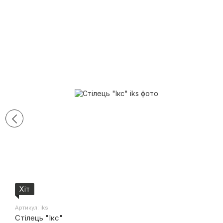
Хіт
Артикул: iks
Стілець "Ікс"