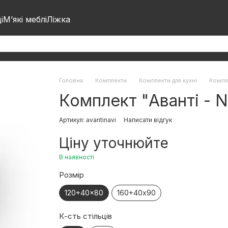
і
М’які меблі
Ліжка
Головна
Комплекти
Комплекти для кухні
Компле
Комплект "Аванті - N
Артикул: avantinavi
Написати відгук
Ціну уточнюйте
В наявності
Розмір
120+40x80
160+40х90
К-сть стільців