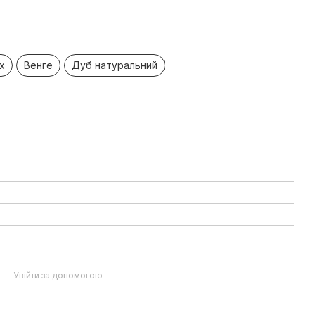
х
Венге
Дуб натуральний
Увійти за допомогою