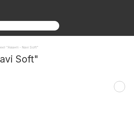
кт "Аванті - Navi Soft"
avi Soft"