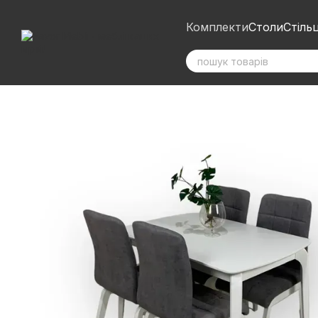
Перейти до основного контенту
Комплекти
Столи
Стільц