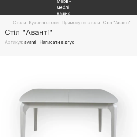
Столи
Кухонні столи
Прямокутні столи
Стіл "Аванті"
Стіл "Аванті"
Артикул:
avanti
Написати відгук