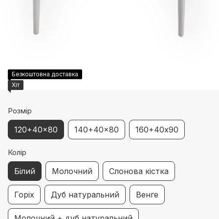
Безкоштовна доставка
Хіт
Розмір
120+40x80
140+40x80
160+40х90
Колір
Білий
Молочний
Слонова кістка
Горіх
Дуб натуральний
Венге
Молочний + дуб натуральний