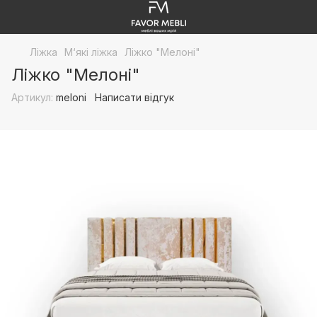
Ліжка
М‘які ліжка
Ліжко "Мелоні"
Ліжко "Мелоні"
Артикул:
meloni
Написати відгук