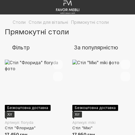
Столи
Столи для вітальні
Прямокутні столи
Прямокутні столи
Фільтр
За популярністю
Безкоштовна доставка
Безкоштовна доставка
Хіт
Хіт
Артикул: floryda
Артикул: miki
Стіл "Флорида"
Стіл "Мікі"
17 450 грн
17 950 грн