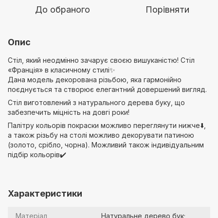
До обраного
Порівняти
Опис
Стіл, який неодмінно зачарує своєю вишуканістю! Стіл
«Франція» в класичному стилі✨
Дана модель декорована різьбою, яка гармонійно
поєднується та створює елегантний довершений вигляд.
Стіл виготовлений з натурального дерева буку, що
забезпечить міцність на довгі роки!
Палітру кольорів покраски можливо переглянути нижче⬇️,
а також різьбу на столі можливо декорувати патиною
(золото, срібло, чорна). Можливий також індивідуальним
підбір кольорів✔️
Характеристики
Матеріал
Натуральне дерево бук;