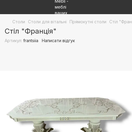
Столи
Столи для вітальні
Прямокутні столи
Стіл "Фран
Стіл "Франція"
Артикул:
frantsiia
Написати відгук