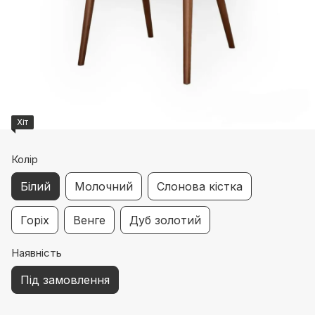
Хіт
Колір
Білий
Молочний
Слонова кістка
Горіх
Венге
Дуб золотий
Наявність
Під замовлення