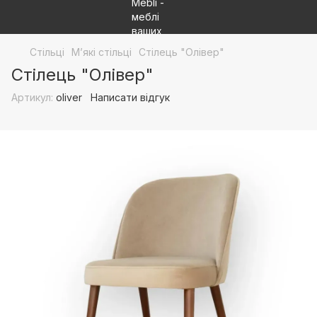
Стільці
М’які стільці
Стілець "Олівер"
Стілець "Олівер"
Артикул:
oliver
Написати відгук