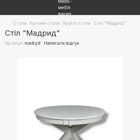
Столи
Кухонні столи
Круглі столи
Стіл "Мадрид"
Стіл "Мадрид"
Артикул:
madryd
Написати відгук