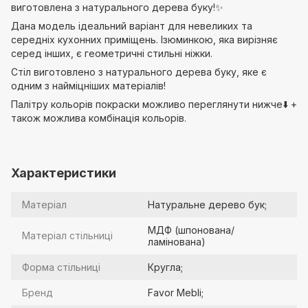
виготовлена з натурального дерева буку!✨
Дана модель ідеальний варіант для невеликих та
середніх кухонних приміщень. Ізюминкою, яка вирізняє
серед інших, є геометричні стильні ніжки.
Стіл виготовлено з натурального дерева буку, яке є
одним з найміцніших матеріалів!
Палітру кольорів покраски можливо переглянути нижче⬇️ +
також можлива комбінація кольорів.
Характеристики
Матеріал
Натуральне дерево бук;
МДФ (шпонована/
Матеріал стільниці
ламінована)
Форма стільниці
Кругла;
Бренд
Favor Mebli;