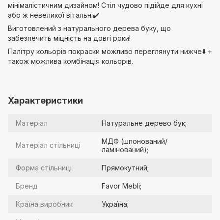
мінімалістичним дизайном! Стіл чудово підійде для кухні
або ж невеликої вітальні✔️
Виготовлений з натурального дерева буку, що
забезпечить міцність на довгі роки!
Палітру кольорів покраски можливо переглянути нижче⬇️ +
також можлива комбінація кольорів.
Характеристики
Матеріал
Натуральне дерево бук;
МДФ (шпонований/
Матеріал стільниці
ламінований);
Форма стільниці
Прямокутний;
Бренд
Favor Mebli;
Країна виробник
Україна;